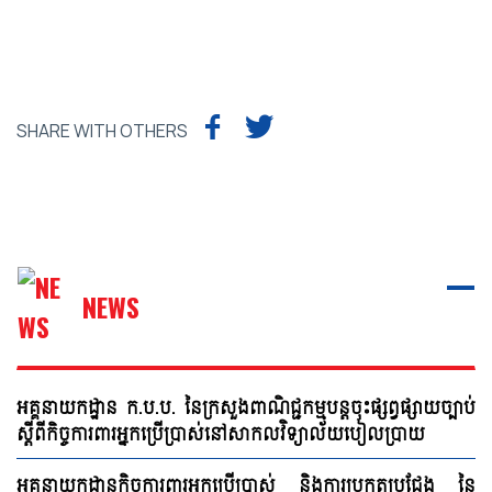
SHARE WITH OTHERS
NEWS
អគ្គនាយកដ្ឋាន ក.ប.ប. នៃក្រសួងពាណិជ្ជកម្មបន្តចុះផ្សព្វផ្សាយច្បាប់
ស្ដីពីកិច្ចការពារអ្នកប្រើប្រាស់នៅសាកលវិទ្យាល័យបៀលប្រាយ
អគ្គនាយកដ្ឋានកិច្ចការពារអ្នកប្រើប្រាស់ និងការប្រកួតប្រជែង នៃ