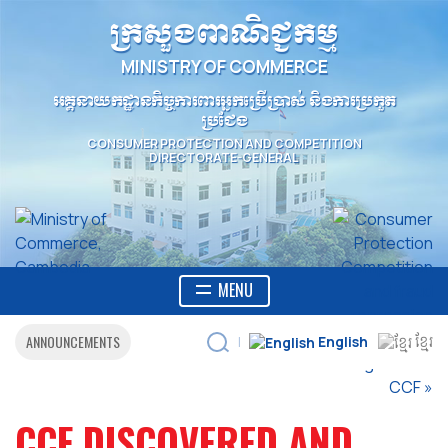
ក្រសួងពាណិជ្ជកម្ម
MINISTRY OF COMMERCE
អគ្គនាយកដ្ឋានកិច្ចការពារអ្នកប្រើប្រាស់ និងការប្រកួត
ប្រជែង
CONSUMER PROTECTION AND COMPETITION
DIRECTORATE-GENERAL
MENU
ANNOUNCEMENTS
English
ខ្មែរ
|
CCF DISCOVERED AND