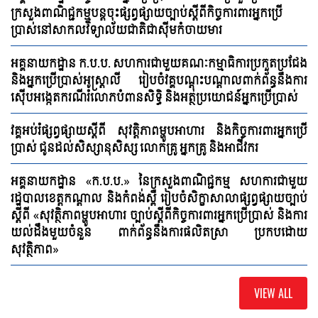
ក្រសួងពាណិជ្ជកម្មបន្តចុះផ្សព្វផ្សាយច្បាប់ស្ដីពីកិច្ចការពារអ្នកប្រើ
ប្រាស់នៅសាកលវិទ្យាល័យជាតិជាស៊ីមកំចាយមារ
អគ្គនាយកដ្ឋាន ក.ប.ប. សហការជាមួយគណៈកម្មាធិការប្រកួតប្រជែង
និងអ្នកប្រើប្រាស់អូស្រ្តាលី រៀបចំវគ្គបណ្តុះបណ្តាលពាក់ព័ន្ធនឹងការ
ស៊ើបអង្កេតករណីរំលោភបំពានសិទ្ធិ និងអត្ថប្រយោជន៍អ្នកប្រើប្រាស់
វគ្គអប់រំផ្សព្វផ្សាយស្តីពី សុវត្តិភាពម្ហូបអាហារ និងកិច្ចការពារអ្នកប្រើ
ប្រាស់ ជូនដល់សិស្សានុសិស្ស លោកគ្រូ អ្នកគ្រូ និងអាជីវករ
អគ្គនាយកដ្ឋាន «ក.ប.ប.» នៃក្រសួងពាណិជ្ជកម្ម សហការជាមួយ
រដ្ឋបាលខេត្តកណ្ដាល និងកំពង់ស្ពឺ រៀបចំសិក្ខាសាលាផ្សព្វផ្សាយច្បាប់
ស្ដីពី «សុវត្ថិភាពម្ហូបអាហារ ច្បាប់ស្ដីពីកិច្ចការពារអ្នកប្រើប្រាស់ និងការ
យល់ដឹងមួយចំនួន ពាក់ព័ន្ធនឹងការផលិតស្រា ប្រកបដោយ
សុវត្ថិភាព»
VIEW ALL