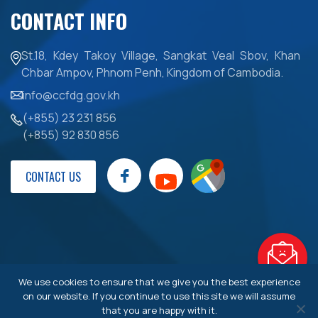
CONTACT INFO
St.18, Kdey Takoy Village, Sangkat Veal Sbov, Khan
Chbar Ampov, Phnom Penh, Kingdom of Cambodia.
info@ccfdg.gov.kh
(+855) 23 231 856
(+855) 92 830 856
CONTACT US
We use cookies to ensure that we give you the best experience
© Copyright 2025 CCF. All Right Reserved. Design and
on our website. If you continue to use this site we will assume
developed by
Pegotec
that you are happy with it.