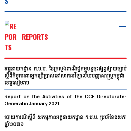
REPORTS
អគ្គនាយកដ្ឋាន ក.ប.ប. នៃក្រសួងពាណិជ្ជកម្មបន្តចុះផ្សព្វផ្សាយច្បាប់
ស្ដីពីកិច្ចការពារអ្នកប្រើប្រាស់នៅសាកលវិទ្យាល័យបញ្ញាសាស្ត្រកម្ពុជា
ខេត្តសៀមរាប
Report on the Activities of the CCF Directorate-
General in January 2021
របាយការណ៍ស្ដីពី សកម្មភាពអគ្គនាយកដ្ឋាន ក.ប.ប. ប្រចាំខែឧសភា
ឆ្នាំ២០២១