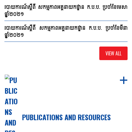
របាយការណ៍ស្ដីពី សកម្មភាពអគ្គនាយកដ្ឋាន ក.ប.ប. ប្រចាំខែមេសា
ឆ្នាំ២០២១
របាយការណ៍ស្ដីពី សកម្មភាពអគ្គនាយកដ្ឋាន ក.ប.ប. ប្រចាំខែមីនា
ឆ្នាំ២០២១
VIEW ALL
PUBLICATIONS AND RESOURCES