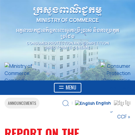
ក្រសួងពាណិជ្ជកម្ម
MINISTRY OF COMMERCE
អគ្គនាយកដ្ឋានកិច្ចការពារអ្នកប្រើប្រាស់ និងការប្រកួត
ប្រជែង
CONSUMER PROTECTION AND COMPETITION
DIRECTORATE-GENERAL
MENU
ANNOUNCEMENTS
English
ខ្មែរ
|
REPORT ON THE