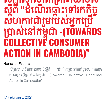
SEARCH
Name
ស្ដីពី “ដំណើរឆ្ពោះទៅរកកិច្ច
សហការជារួមរបស់អ្នកប្រើ
ប្រាស់នៅកម្ពុជា -(TOWARDS
COLLECTIVE CONSUMER
ACTION IN CAMBODIA)”
Home
Events
សិក្ខាសាលាពិគ្រោះយោបល់ស្ដីពី “ដំណើរឆ្ពោះទៅរកកិច្ចសហការជារួម
របស់អ្នកប្រើប្រាស់នៅកម្ពុជា -(Towards Collective Consumer
Action in Cambodia)”
17 February, 2021