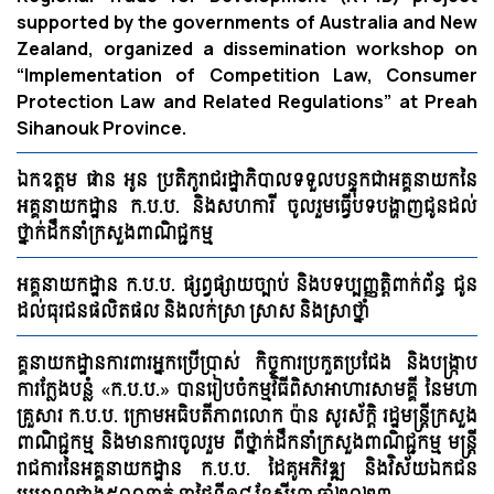
supported by the governments of Australia and New
Zealand, organized a dissemination workshop on
“Implementation of Competition Law, Consumer
Protection Law and Related Regulations”​ at Preah
Sihanouk Province.
ឯកឧត្តម ផាន អូន ប្រតិភូរាជរដ្ឋាភិបាលទទួលបន្ទុកជាអគ្គនាយកនៃ
អគ្គនាយកដ្ឋាន ក.ប.ប. និងសហការី ចូលរួមធ្វើបទបង្ហាញជូនដល់
ថ្នាក់ដឹកនាំក្រសួងពាណិជ្ជកម្ម
អគ្គនាយកដ្ឋាន ក.ប.ប. ផ្សព្វផ្សាយច្បាប់ និងបទប្បញ្ញត្តិពាក់ព័ន្ធ ជូន
ដល់ធុរជនផលិតផល និងលក់ស្រា ស្រាស និងស្រាថ្នាំ
គ្គនាយកដ្ឋានការពារអ្នកប្រើប្រាស់ កិច្ចការប្រកួតប្រជែង និងបង្ក្រាប
ការក្លែងបន្លំ «ក.ប.ប.» បានរៀបចំកម្មវិធីពិសាអាហារសាមគ្គី នៃមហា
គ្រួសារ ក.ប.ប. ក្រោមអធិបតីភាពលោក ប៉ាន សូរស័ក្តិ រដ្ឋមន្ត្រីក្រសួង
ពាណិជ្ជកម្ម និងមានការចូលរួម ពីថ្នាក់ដឹកនាំក្រសួងពាណិជ្ជកម្ម មន្ត្រី
រាជការនៃអគ្គនាយកដ្ឋាន ក.ប.ប. ដៃគូអភិវឌ្ឍ និងវិស័យឯកជន