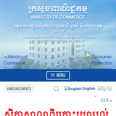
ក្រសួងពាណិជ្ជកម្ម
MINISTRY OF COMMERCE
អគ្គនាយកដ្ឋានកិច្ចការពារអ្នកប្រើប្រាស់ និងការប្រកួត
ប្រជែង
CONSUMER PROTECTION AND COMPETITION
DIRECTORATE-GENERAL
MENU
ANNOUNCEMENTS
English
ខ្មែរ
|
សិក្ខាសាលាពិគ្រោះយោបល់