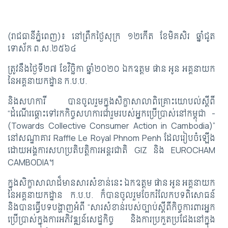
(រាជធានីភ្នំពេញ)៖ នៅព្រឹកថ្ងៃសុក្រ ១២កើត ខែមិគសិរ ឆ្នាំជូត
ទោស័ក ព.ស.២៥៦៤
ត្រូវនឹងថ្ងៃទី២៧ ខែវិច្ឆិកា ឆ្នាំ២០២០ ឯកឧត្ដម ផាន អូន អគ្គនាយក
នៃអគ្គនាយកដ្ឋាន ក.ប.ប.
និងសហការី បានចូលរួមក្នុងសិក្ខាសាលាពិគ្រោះយោបល់ស្ដីពី
“ដំណើរឆ្ពោះទៅរកកិច្ចសហការជារួមរបស់អ្នកប្រើប្រាស់នៅកម្ពុជា -
(Towards Collective Consumer Action in Cambodia)”
នៅសណ្ឋាគារ Raffle Le Royal Phnom Penh ដែលរៀបចំឡើង
ដោយអង្គការសហប្រតិបត្តិការអន្តរជាតិ GIZ និង EUROCHAM
CAMBODIA។
ក្នុងសិក្ខាសាលាដ៏មានសារសំខាន់នេះ ឯកឧត្ដម ផាន អូន អគ្គនាយក
នៃអគ្គនាយកដ្ឋាន ក.ប.ប. ក៏បានចូលរួមចែករំលែកបទពិសោធន៍
និងបានធ្វើបទបង្ហាញអំពី “សារសំខាន់របស់ច្បាប់ស្ដីពីកិច្ចការពារអ្នក
ប្រើប្រាស់ក្នុងការអភិវឌ្ឍន៍សេដ្ឋកិច្ច និងការប្រកួតប្រជែងនៅក្នុង