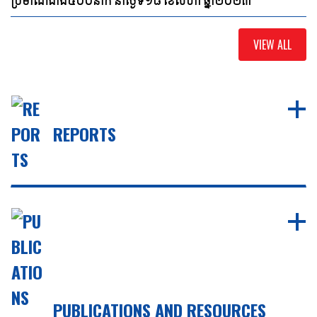
ប្រមាណជាង៥០០នាក់ នាថ្ងៃទី១៨ ខែសីហា ឆ្នាំ២០២៣
VIEW ALL
REPORTS
PUBLICATIONS AND RESOURCES