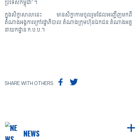
ប្រទេសកម្ពុជា” ។
ក្នុងសិក្ខាសាលានេះ មានសិក្ខាកាមចូលរួមដែលអញ្ជើញមកពី
តំណាងអង្គការក្រៅរដ្ឋាភិបាល តំណាងក្រុមហ៊ុនឯកជន តំណាងអគ្គ
នាយកដ្ឋាន ក.ប.ប.។
SHARE WITH OTHERS
NEWS