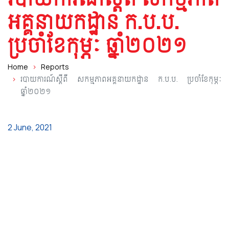
SEARCH
Name
អគ្គនាយកដ្ឋាន ក.ប.ប.
ប្រចាំខែកុម្ភៈ ឆ្នាំ២០២១
Home
Reports
របាយការណ៍ស្ដីពី សកម្មភាពអគ្គនាយកដ្ឋាន ក.ប.ប. ប្រចាំខែកុម្ភៈ
ឆ្នាំ២០២១
2 June, 2021