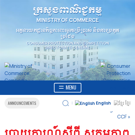
ក្រសួងពាណិជ្ជកម្ម
MINISTRY OF COMMERCE
អគ្គនាយកដ្ឋានកិច្ចការពារអ្នកប្រើប្រាស់ និងការប្រកួត
ប្រជែង
CONSUMER PROTECTION AND COMPETITION
DIRECTORATE-GENERAL
MENU
ANNOUNCEMENTS
English
ខ្មែរ
|
របាយការណ៍ស្ដីពី សកម្មភាព