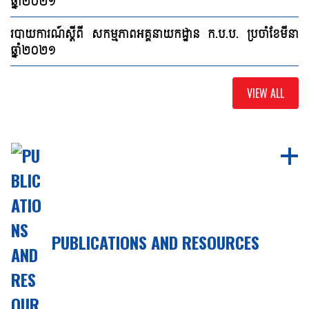
ឆ្នាំ២០២១
របាយការណ៍ស្ដីពី សកម្មភាពអគ្គនាយកដ្ឋាន ក.ប.ប. ប្រចាំខែមីនា
ឆ្នាំ២០២១
VIEW ALL
PUBLICATIONS AND RESOURCES