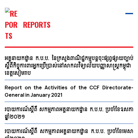
REPORTS
អគ្គនាយកដ្ឋាន ក.ប.ប. នៃក្រសួងពាណិជ្ជកម្មបន្តចុះផ្សព្វផ្សាយច្បាប់
ស្ដីពីកិច្ចការពារអ្នកប្រើប្រាស់នៅសាកលវិទ្យាល័យបញ្ញាសាស្ត្រកម្ពុជា
ខេត្តសៀមរាប
Report on the Activities of the CCF Directorate-
General in January 2021
របាយការណ៍ស្ដីពី សកម្មភាពអគ្គនាយកដ្ឋាន ក.ប.ប. ប្រចាំខែឧសភា
ឆ្នាំ២០២១
របាយការណ៍ស្ដីពី សកម្មភាពអគ្គនាយកដ្ឋាន ក.ប.ប. ប្រចាំខែមេសា