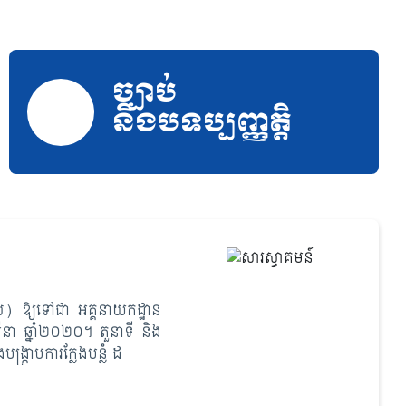
ច្បាប់
និងបទប្បញ្ញត្តិ
្រូល) ឱ្យទៅជា អគ្គនាយកដ្ឋាន
មីនា ឆ្នាំ២០២០។ តួនាទី និង
្ក្រាបការក្លែងបន្លំ ដ