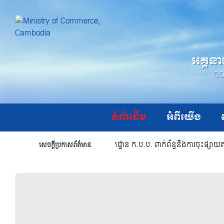
អគ្គនា
CO
ទំព័រដើម
អំពីយើង
សេចក្ដីជូនដំណឹងរបស់អគ្គនាយកដ្ឋាន ក.ប.ប. ពាក់ព័ន្ធនិងការចុះផ្ស
សេចក្តីប្រកាសព័ត៌មាន
ឈ្មោះ