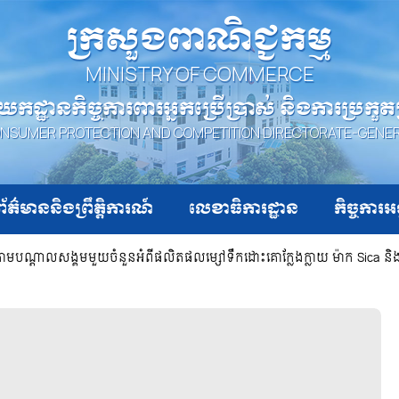
ក្រសួងពាណិជ្ជកម្ម
MINISTRY OF COMMERCE
យកដ្ឋានកិច្ចការពារអ្នកប្រើប្រាស់ និងការប្រកួ
NSUMER PROTECTION AND COMPETITION DIRECTORATE-GENE
ព័ត៌មាននិងព្រឹត្តិការណ៍
លេខាធិការដ្ឋាន
កិច្ចការអ
ាយតាមបណ្ដាលសង្គមមួយចំនួនអំពីផលិតផលម្សៅទឹកដោះគោក្លែងក្លាយ ម៉ាក Sica 