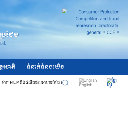
តប្រជែង
RAL
ន្តរជាតិ
ទំនាក់ទំនងយើង
និង ម៉ាក HIUP និងផលិតផលអាហារបំប៉នជាច្រើនផ្សេងទៀតដែលបានរត់ពន្ធពីប្រទ
|
English
ខ្មែរ
ស្វែងរក