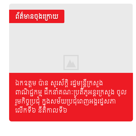
ព័ត៌មានចុងក្រោយ
អគ្គនាយកដ្ឋាន ក.ប.ប. នៃ
ក្រសួងពាណិជ្ជកម្មបន្តចុះ
ផ្សព្វផ្សាយច្បាប់ស្ដីពីកិច្ចការពារ
ឯកឧត្តម ប៉ាន សូរស័ក្តិ រដ្ឋមន្រ្តីក្រសួង
អ្នកប្រើប្រាស់នៅសាកល
ពាណិជ្ជកម្ម ដឹកនាំគណៈប្រតិភូអន្តរក្រសួង ចូល
(រាជធានីភ្នំពេញ)៖ នាព្រឹកថ្ងៃអង្គារ
វិទ្យាល័យបៀលប្រាយ
ទី២៨ ខែតុលា ឆ្នាំ២០២៥ អគ្គ
រួមកិច្ចប្រជុំ ក្នុងសម័យប្រជុំពេញអង្គរដ្ឋសភា
នាយកដ្ឋានការពារអ្នកប្រើប្រាស់ កិច
លើកទី៦ នីតិកាលទី៦