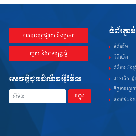
ទំព័រភ្ជាប់
ការបោះពុម្ពផ្សាយ និងប្រភព
ទំព័រដើម
ច្បាប់ និងបទប្បញ្ញត្តិ
អំពីយើង
ព័ត៌មាននិងព្រ
សេចក្ដីជូនដំណឹងអ៊ីម៉ែល
លេខាធិការដ្ឋ
អុីម៉ែល
កិច្ចការអន្តរជ
បញ្ជូន
ទំនាក់ទំនង