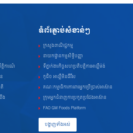
ទំព័រភ្ជាប់សំខាន់ៗ
ក្រសួងពាណិជ្ជកម្ម
នាយកដ្ឋានកម្មសិទ្ធិបញ្ញា
ឹត្តិការណ៍
ទីភ្នាក់ងារកិច្ចសហប្រតិបត្តិការអាល្លឺម៉ង់
ាន
កូដិច អាល្លឺមិនធឺរឺស
ាតិ
គណៈកម្មាធិការការពារអ្នកប្រើប្រាស់អាស៊ាន
យើង
ក្រុមអ្នកជំនាញការប្រកួតប្រជែងអាស៊ាន
FAO GM Foods Platform
បង្ហាញទាំងអស់