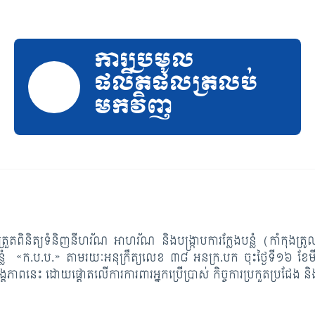
ការប្រមូល
ផលិតផលត្រលប់
មកវិញ
ុជាត្រួតពិនិត្យទំនិញនីហរ័ណ អាហរ័ណ និងបង្ក្រាបការក្លែងបន្លំ (កាំកុងត
ក្លែងបន្លំ «ក.ប.ប.» តាមរយៈអនុក្រឹត្យលេខ ៣៨ អនក្រ.បក ចុះថ្ងៃទី១៦ ខែ
គភាពនេះ ដោយផ្តោតលើការការពារអ្នកប្រើប្រាស់ កិច្ចការប្រកួតប្រជែង និងបង