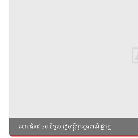
លោកជំទាវ ចម និម្មល រដ្ឋមន្ត្រីក្រសួងពាណិជ្ជកម្ម