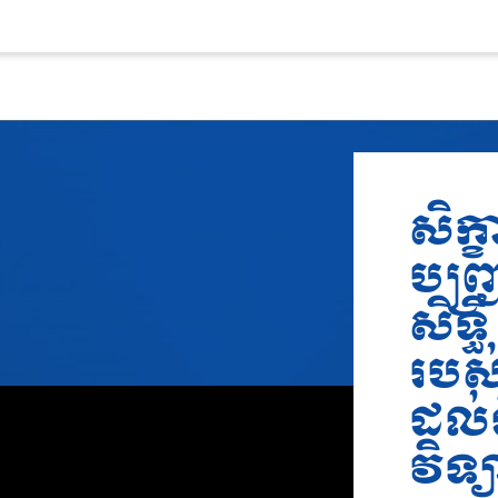
សិក្
បញ្ជ
សិទ្
របស់
ដល់
វិទ