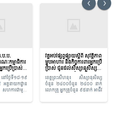
ប.ប.
វគ្គអប់រំផ្សព្វផ្សាយស្តីពី សុវត្តិភាព
កម្មាធិការ
ម្ហូបអាហារ និងកិច្ចការពារអ្នកប្រើ
កប្រើប្រាស់
ប្រាស់ ជូនដល់សិស្សានុសិស្ស
គបណ្តុះ
លោកគ្រូ អ្នកគ្រូ និងអាជីវករ
 នៅថ្ងៃទី១៨-១៩
ខេត្តព្រះសីហនុ៖ សិស្សានុសិស្ស
ឹងការស៊ើប
អគ្គនាយកដ្ឋាន
ចំនួន ២៤០០ចំនួន ២៤០០ នាក់
ំពានសិទ្ធិ
ការជាមួយ
លោកគ្រូ អ្នកគ្រូចំនួន ៩៥នាក់ អាជីវ
នកប្រើប្រាស់