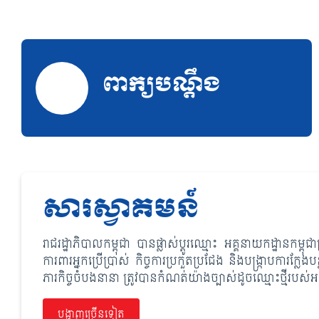
ពាក្យបណ្តឹង
សារស្វាគមន៍
រាជរដ្ឋាភិបាលកម្ពុជា បានផ្លាស់ប្តូរឈ្មោះ អគ្គនាយកដ្ឋានកម្ព
ការពារអ្នកប្រើប្រាស់ កិច្ចការប្រកួតប្រជែង និងបង្ក្រាបការ
ភារកិច្ចចំបងនានា ត្រូវបានកំណត់យ៉ាងច្បាស់ដូចឈ្មោះថ្មីរបស់អង្
បង្ហាញច្រើនទៀត