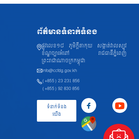
ព័ត៌មានទំនាក់ទំនង
ផ្លូវលេខ១៨ ភូមិក្តីតាកុយ សង្កាត់វាលស្បូវ
ខណ្ឌច្បារអំពៅ រាជធានីភ្នំពេញ
ព្រះរាជាណាចក្រកម្ពុជា
info@ccfdg.gov.kh
(+855) 23 231 856
(+855) 92 830 856
ទំនាក់ទំនង
យើង