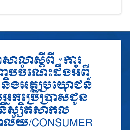
ខាសាលាស្ដីពី «ការ
្រាបចំណេះដឹងអំពី
ធិ និងអត្ថប្រយោជន៍
អ្នកប្រើប្រាស់ជូន
និស្សិតសាកល
្យាល័យ/CONSUMER