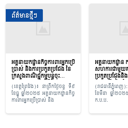
ព័ត៌មានថ្មីៗ
អគ្គនាយកដ្ឋានកិច្ចការពារអ្នកប្រើ
អគ្គនាយកដ្ឋាន ក.
ប្រាស់ និងការប្រកួតប្រជែង នៃ
សហការជាមួយគណៈ
ក្រសួងពាណិជ្ជកម្មបន្តចុះ
ប្រកួតប្រជែងនិងអ្ន
ផ្សព្វផ្សាយច្បាប់ស្ដីពីកិច្ចការពារ
អូស្រ្តាលី រៀបចំវគ្
(ខេត្តព្រៃវែង)៖ នាព្រឹកថ្ងៃចន្ទ ទី៩
(រាជធានីភ្នំពេញ):
អ្នកប្រើប្រាស់នៅសាកល
បណ្តាលពាក់ព័ន្ធន
ខែធ្នូ ឆ្នាំ២០២៥ អគ្គនាយកដ្ឋានកិច្ច
ខែមីនា ឆ្នាំ២០២៥ 
វិទ្យាល័យជាតិជាស៊ីមកំចាយមារ
អង្កេតករណីរំលោភប
ការពារអ្នកប្រើប្រាស់ និង
ក.ប.ប. សហ
និងអត្ថប្រយោជន៍អ្
គណៈកម្មាធិការប្