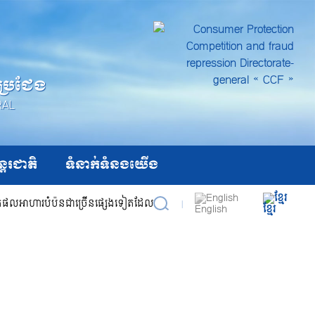
តប្រជែង
RAL
ន្តរជាតិ
ទំនាក់ទំនងយើង
លិតផលអាហារបំប៉នជាច្រើនផ្សេងទៀតដែលបានរត់ពន្ធពីប្រទេសវៀតណាមចូលទៅប្រទេស
|
English
ខ្មែរ
ស្វែងរក