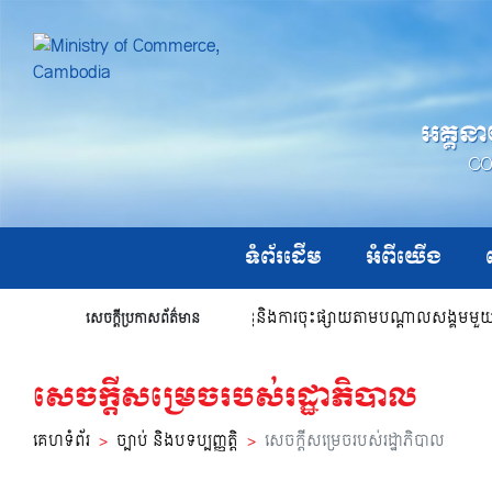
អគ្គនា
CO
ទំព័រដើម
អំពីយើង
ណឹងរបស់អគ្គនាយកដ្ឋាន ក.ប.ប. ពាក់ព័ន្ធនិងការចុះផ្សាយតាមបណ្ដាលសង្គមមួ
សេចក្តីប្រកាសព័ត៌មាន
សេចក្តីសម្រេចរបស់រដ្ឋាភិបាល
ឈ្មោះ
គេហទំព័រ
ច្បាប់ និងបទប្បញ្ញត្តិ
សេចក្តីសម្រេចរបស់រដ្ឋាភិបាល