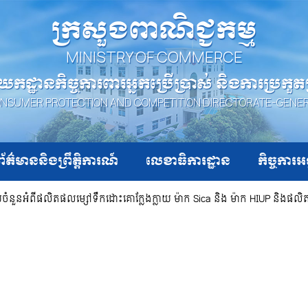
ក្រសួងពាណិជ្ជកម្ម
MINISTRY OF COMMERCE
យកដ្ឋានកិច្ចការពារអ្នកប្រើប្រាស់ និងការប្រកួ
NSUMER PROTECTION AND COMPETITION DIRECTORATE-GENE
ព័ត៌មាននិងព្រឹត្តិការណ៍
លេខាធិការដ្ឋាន
កិច្ចការអ
យចំនួនអំពីផលិតផលម្សៅទឹកដោះគោក្លែងក្លាយ ម៉ាក Sica និង ម៉ាក HIUP និងផ