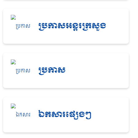
ប្រកាសអន្តរក្រសួង
ប្រកាស
ឯកសារផ្សេងៗ