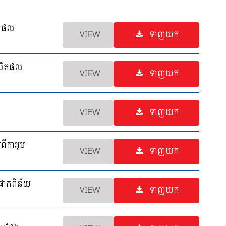
ិតផល
VIEW
ទាញយក
ផលិតផល
VIEW
ទាញយក
VIEW
ទាញយក
ពីការរួម
VIEW
ទាញយក
់ផាកពិន័យ
VIEW
ទាញយក