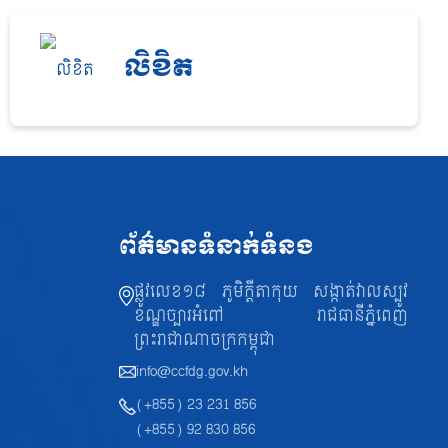
លិខិត
ព័ត៌មានទំនាក់ទំនង
ផ្លូវលេខ១៨ ភូមិក្តីតាកុយ សង្កាត់វាលស្បូវ
ខណ្ឌច្បារអំពៅ រាជធានីភ្នំពេញ
ព្រះរាជាណាចក្រកម្ពុជា
info@ccfdg.gov.kh
(+855) 23 231 856
(+855) 92 830 856