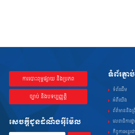
ទំព័រភ្ជាប់
ការបោះពុម្ពផ្សាយ និងប្រភព
ទំព័រដើម
ច្បាប់ និងបទប្បញ្ញត្តិ
អំពីយើង
ព័ត៌មាននិងព្រ
សេចក្ដីជូនដំណឹងអ៊ីម៉ែល
លេខាធិការដ្ឋ
អុីម៉ែល
កិច្ចការអន្តរជ