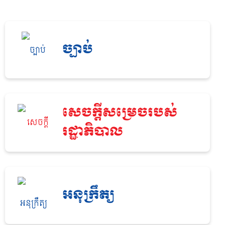
ច្បាប់
សេចក្តីសម្រេចរបស់
រដ្ឋាភិបាល
អនុក្រឹត្យ