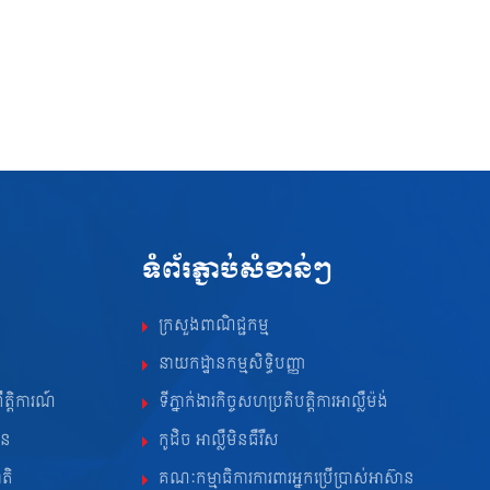
ទំព័រភ្ជាប់សំខាន់ៗ
ក្រសួងពាណិជ្ជកម្ម
នាយកដ្ឋានកម្មសិទ្ធិបញ្ញា
ឹត្តិការណ៍
ទីភ្នាក់ងារកិច្ចសហប្រតិបត្តិការអាល្លឺម៉ង់
ាន
កូដិច អាល្លឺមិនធឺរឺស
ាតិ
គណៈកម្មាធិការការពារអ្នកប្រើប្រាស់អាស៊ាន