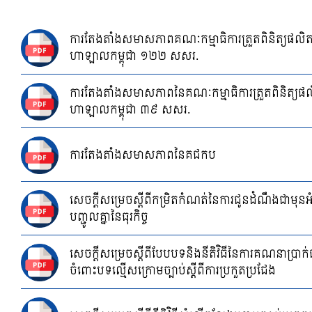
ការតែងតាំងសមាសភាពគណៈកម្មាធិការត្រួតពិនិត្យផល
ហាឡាលកម្ពុជា ១២២ សសរ.
ការតែងតាំងសមាសភាពនៃគណៈកម្មាធិការត្រួតពិនិត្យ
ហាឡាលកម្ពុជា ៣៩ សសរ.
ការតែងតាំងសមាសភាពនៃគជកប
សេចក្តីសម្រេចស្តីពីកម្រិតកំណត់នៃការជូនដំណឹងជាមុនអំ
បញ្ជូលគ្នានៃធុរកិច្ច
សេចក្ដីសម្រេចស្ដីពីបែបបទនិងនីតិវិធីនៃការគណនាប្រាក
ចំពោះបទល្មើសក្រោមច្បាប់ស្ដីពីការប្រកួតប្រជែង