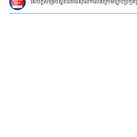
សេចក្តីសម្រេចស្តីពីនីតិវិធីសុំលើកលែងក្រោមច្បាប់ប្រកួត