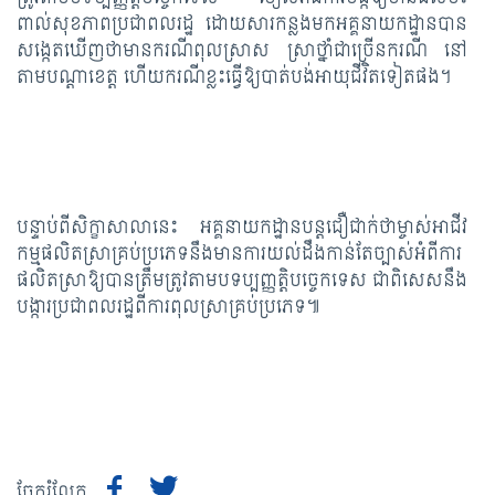
ពាល់សុខភាពប្រជាពលរដ្ឋ ដោយសារកន្លងមកអគ្គនាយកដ្ឋានបាន
សង្កេតឃើញថាមានករណីពុលស្រាស ស្រាថ្នាំជាច្រើនករណី នៅ
តាមបណ្ដាខេត្ត ហើយករណីខ្លះធ្វើឱ្យបាត់បង់អាយុជីវិតទៀតផង។
បន្ទាប់ពីសិក្ខាសាលានេះ អគ្គនាយកដ្ឋានបន្តជឿជាក់ថាម្ចាស់អាជីវ
កម្មផលិតស្រាគ្រប់ប្រភេទនឹងមានការយល់ដឹងកាន់តែច្បាស់អំពីការ
ផលិតស្រាឱ្យបានត្រឹមត្រូវតាមបទប្បញ្ញត្តិបច្ចេកទេស ជាពិសេសនឹង
បង្ការប្រជាពលរដ្ឋពីការពុលស្រាគ្រប់ប្រភេទ៕
ចែករំលែក