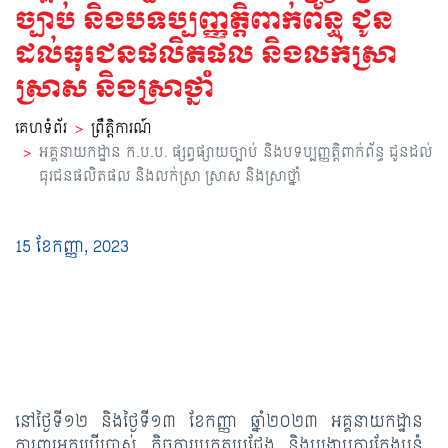
ស្វែងរក
ច្បាប់ និងបទប្បញ្ញត្តិពាក់ព័ន្ធ ជូន
ឈ្មោះ
ដល់ធុរជនផលិតផល និងលក់ស្រា
ស្រាស និងស្រាថ្នាំ
គេហទំព័រ
ព្រឹត្តិការណ៍
អគ្គនាយកដ្ឋាន ក.ប.ប. ផ្សព្វផ្សាយច្បាប់ និងបទប្បញ្ញត្តិពាក់ព័ន្ធ ជូនដល់
ធុរជនផលិតផល និងលក់ស្រា ស្រាស និងស្រាថ្នាំ
15 ខែ​កញ្ញា, 2023
នៅថ្ងៃទី១២ និងថ្ងៃទី១៣ ខែកញ្ញា ឆ្នាំ២០២៣ អគ្គនាយកដ្ឋាន
ការពារអ្នកប្រើប្រាស់ កិច្ចការប្រកួតប្រជែង និងបង្រ្កាបការក្លែងបន្លំ