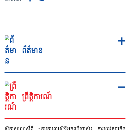
ព័ត៌មាន
ព្រឹត្តិការណ៍
សិក្ខាសាលាស្តីពី «ការការពារសិទ្ធិអ្នកប្រើប្រាស់៖ ការអនុវត្តធុរកិច្ច