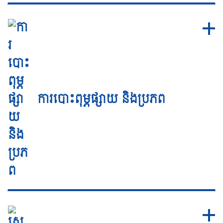
ការបោះពុម្ភផ្សាយ និងប្រភព