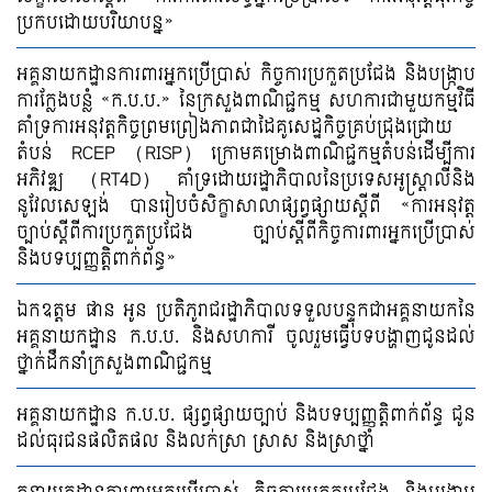
ប្រកបដោយបរិយាបន្ន»
អគ្គនាយកដ្ឋានការពារអ្នកប្រើប្រាស់ កិច្ចការប្រកួតប្រជែង និងបង្ក្រាប
ការក្លែងបន្លំ «ក.ប.ប.» នៃក្រសួងពាណិជ្ជកម្ម សហការជាមួយកម្មវិធី
គាំទ្រការអនុវត្តកិច្ចព្រមព្រៀងភាពជាដៃគូសេដ្ឋកិច្ចគ្រប់ជ្រុងជ្រោយ
តំបន់ RCEP (RISP) ក្រោមគម្រោងពាណិជ្ជកម្មតំបន់ដើម្បីការ
អភិវឌ្ឍ (RT4D) គាំទ្រដោយរដ្ឋាភិបាលនៃប្រទេសអូស្ត្រាលីនិង
នូវែលសេឡង់ បានរៀបចំសិក្ខាសាលាផ្សព្វផ្សាយស្តីពី «ការអនុវត្ត
ច្បាប់ស្តីពីការប្រកួតប្រជែង ច្បាប់ស្តីពីកិច្ចការពារអ្នកប្រើប្រាស់
និងបទប្បញ្ញត្តិពាក់ព័ន្ធ»
ឯកឧត្តម ផាន អូន ប្រតិភូរាជរដ្ឋាភិបាលទទួលបន្ទុកជាអគ្គនាយកនៃ
អគ្គនាយកដ្ឋាន ក.ប.ប. និងសហការី ចូលរួមធ្វើបទបង្ហាញជូនដល់
ថ្នាក់ដឹកនាំក្រសួងពាណិជ្ជកម្ម
អគ្គនាយកដ្ឋាន ក.ប.ប. ផ្សព្វផ្សាយច្បាប់ និងបទប្បញ្ញត្តិពាក់ព័ន្ធ ជូន
ដល់ធុរជនផលិតផល និងលក់ស្រា ស្រាស និងស្រាថ្នាំ