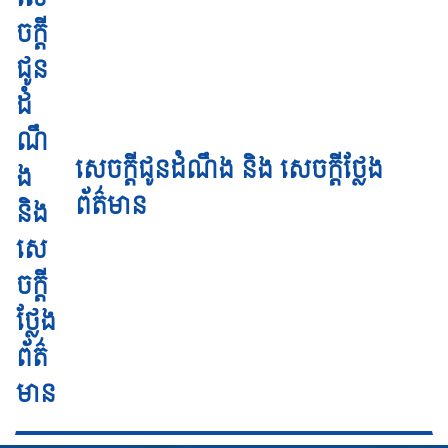
សេចក្តីជូនដំណឹង និង សេចក្តីថ្លែង
ព័ត៌មាន