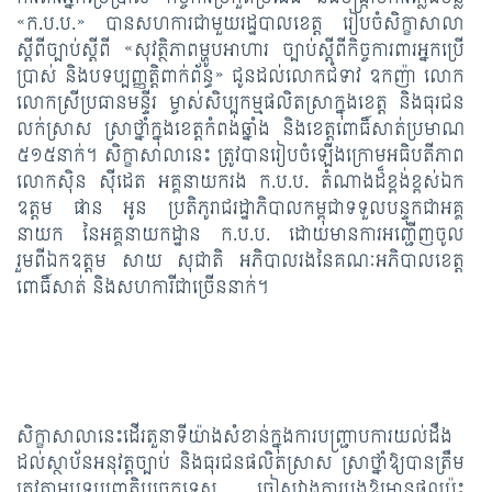
«ក.ប.ប.» បានសហការជាមួយរដ្ឋបាលខេត្ត រៀបចំសិក្ខាសាលា
ស្ដីពីច្បាប់ស្ដីពី «សុវត្ថិភាពម្ហូបអាហារ ច្បាប់ស្ដីពីកិច្ចការពារអ្នកប្រើ
ប្រាស់ និងបទប្បញ្ញត្តិពាក់ព័ន្ធ» ជូនដល់លោកជំទាវ ឧកញ៉ា លោក
លោកស្រីប្រធានមន្ទីរ ម្ចាស់សិប្បកម្មផលិតស្រាក្នុងខេត្ត និងធុរជន
លក់ស្រាស ស្រាថ្នាំក្នុងខេត្តកំពង់ឆ្នាំង និងខេត្តពោធិ៍សាត់ប្រមាណ
៥១៥នាក់។ សិក្ខាសាលានេះ ត្រូវបានរៀបចំឡើងក្រោមអធិបតីភាព
លោកស៊ិន ស៊ីដេត អគ្គនាយករង ក.ប.ប. តំណាងដ៏ខ្ពង់ខ្ពស់ឯក
ឧត្តម ផាន អូន ប្រតិភូរាជរដ្ឋាភិបាលកម្ពុជាទទួលបន្ទុកជាអគ្គ
នាយក នៃអគ្គនាយកដ្ឋាន ក.ប.ប. ដោយមានការអញ្ជើញចូល
រួមពីឯកឧត្តម សាយ សុជាតិ អភិបាលរងនៃគណៈអភិបាលខេត្ត
ពោធិ៍សាត់ និងសហការីជាច្រើននាក់។
សិក្ខាសាលានេះដើរតួនាទីយ៉ាងសំខាន់ក្នុងការបញ្ជ្រាបការយល់ដឹង
ដល់ស្ថាប័នអនុវត្តច្បាប់ និងធុរជនផលិតស្រាស ស្រាថ្នាំឱ្យបានត្រឹម
ត្រូវតាមបទប្បញ្ញត្តិបច្ចេកទេស ចៀសវាងការបង្កឱ្យមានផលប៉ះ