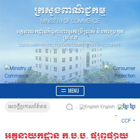
ក្រសួងពាណិជ្ជកម្ម
MINISTRY OF COMMERCE
អគ្គនាយកដ្ឋានកិច្ចការពារអ្នកប្រើប្រាស់ និងការប្រកួត
ប្រជែង
CONSUMER PROTECTION AND COMPETITION DIRECTORATE-
GENERAL
MENU
English
សេចក្តីប្រកាសព័ត៌មាន
ខ្មែរ
|
អគ្គនាយកដ្ឋាន ក.ប.ប. ផ្សព្វផ្សាយ