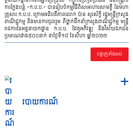
គ្គនាយកដ្ឋានការពារអ្នកប្រើប្រាស់ កិច្ចការប្រកួតប្រជែង និងបង្ក្រាប
ការក្លែងបន្លំ «ក.ប.ប.» បានរៀបចំកម្មវិធីពិសាអាហារសាមគ្គី នៃមហា
គ្រួសារ ក.ប.ប. ក្រោមអធិបតីភាពលោក ប៉ាន សូរស័ក្តិ រដ្ឋមន្ត្រីក្រសួង
ពាណិជ្ជកម្ម និងមានការចូលរួម ពីថ្នាក់ដឹកនាំក្រសួងពាណិជ្ជកម្ម មន្ត្រី
រាជការនៃអគ្គនាយកដ្ឋាន ក.ប.ប. ដៃគូអភិវឌ្ឍ និងវិស័យឯកជន
ប្រមាណជាង៥០០នាក់ នាថ្ងៃទី១៨ ខែសីហា ឆ្នាំ២០២៣
បង្ហាញទាំងអស់
របាយការណ៍