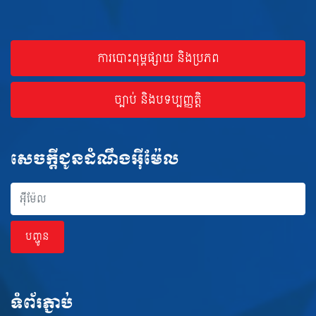
ការបោះពុម្ពផ្សាយ និងប្រភព
ច្បាប់ និងបទប្បញ្ញត្តិ
សេចក្ដីជូនដំណឹងអ៊ីម៉ែល
អុីម៉ែល
បញ្ជូន
ទំព័រភ្ជាប់