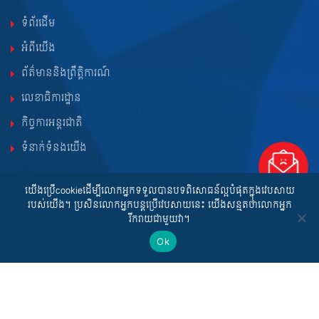
ទំព័រដើម
អំពីយើង
ព័ត៌មាននិងព្រឹត្តិការណ៍
លេខាធិការដ្ឋាន
កិច្ចការអន្តរជាតិ
ទំនាក់ទំនងយើង
យើងប្រើcookieដើម្បីលោកអ្នកទទួលបានបទពិសោធន៍ល្អបំផុតក្នុងវេបសាយ
របស់យើង។ ប្រសិនលោកអ្នកបន្តប្រើវេបសាយនេះ យើងសន្មតថាលោកអ្នក
ទំព័រភ្ជាប់សំខាន់ៗ
រីករាយជាមួយវា។
Ok
ក្រសួងពាណិជ្ជកម្ម
នាយកដ្ឋានកម្មសិទ្ធិបញ្ញា
ទីភ្នាក់ងារកិច្ចសហប្រតិបត្តិការអាល្លឺម៉ង់