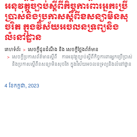
ស្វែងរក
អនុវត្តច្បាប់ស្តីពីកិច្ចការពារអ្នកប្រើ
ឈ្មោះ
ប្រាស់និងប្រកាសស្តីពីខសន្យាមិនសុ
ចរិត ក្នុងវិស័យអចលនទ្រព្យនិង
លំនៅដ្ឋាន
គេហទំព័រ
សេចក្តីជូនដំណឹង និង សេចក្តីថ្លែងព័ត៌មាន
សេចក្តីប្រកាសព័ត៌មានស្តីពី ការអនុវត្តច្បាប់ស្តីពីកិច្ចការពារអ្នកប្រើប្រាស់
និងប្រកាសស្តីពីខសន្យាមិនសុចរិត ក្នុងវិស័យអចលនទ្រព្យនិងលំនៅដ្ឋាន
4 ខែ​កក្កដា, 2023