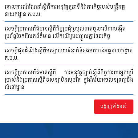
គោលការណ៍ណែនាំស្តីពីការអនុវត្តតួនាទីនិងភារកិច្ចរបស់មន្រ្តីអគ្គ
នាយកដ្ឋាន ក.ប.ប.
សេចក្ដីប្រកាសព័ត៌មានស្ដីពីកិច្ចប្រជុំប្រមូលធាតុចូលលើការបង្កើត
ប្រព័ន្ធចែករំលែកព័ត៌មាន លើករណីរួមបញ្ចូលគ្នានៃធុរកិច្ច
សេចក្ដីជូនដំណឹងស្ដីពីមធ្យោបាយទំនាក់ទំនងមកកាន់អគ្គនាយកដ្ឋាន
ក.ប.ប.
សេចក្តីប្រកាសព័ត៌មានស្តីពី ការអនុវត្តច្បាប់ស្តីពីកិច្ចការពារអ្នកប្រើ
ប្រាស់និងប្រកាសស្តីពីខសន្យាមិនសុចរិត ក្នុងវិស័យអចលនទ្រព្យនិង
លំនៅដ្ឋាន
បង្ហាញទាំងអស់