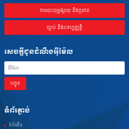
ការបោះពុម្ពផ្សាយ និងប្រភព
ច្បាប់ និងបទប្បញ្ញត្តិ
សេចក្ដីជូនដំណឹងអ៊ីម៉ែល
អុីម៉ែល
បញ្ជូន
ទំព័រភ្ជាប់
ទំព័រដើម