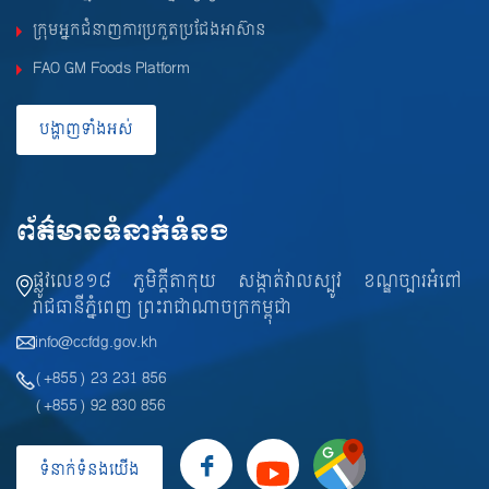
ក្រុមអ្នកជំនាញការប្រកួតប្រជែងអាស៊ាន
FAO GM Foods Platform
បង្ហាញទាំងអស់
ព័ត៌មានទំនាក់ទំនង
ផ្លូវលេខ១៨ ភូមិក្តីតាកុយ សង្កាត់វាលស្បូវ ខណ្ឌច្បារអំពៅ
រាជធានីភ្នំពេញ ព្រះរាជាណាចក្រកម្ពុជា
info@ccfdg.gov.kh
(+855) 23 231 856
(+855) 92 830 856
ទំនាក់ទំនងយើង