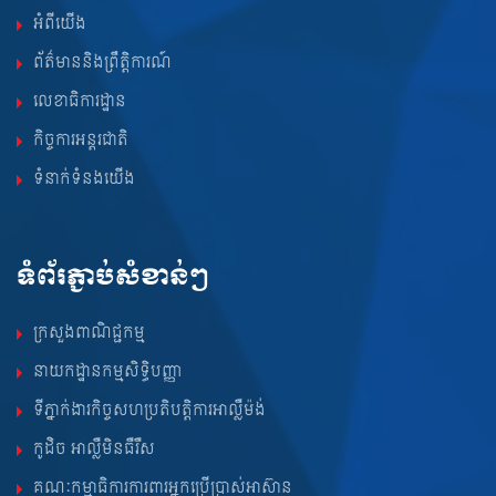
អំពីយើង
ព័ត៌មាននិងព្រឹត្តិការណ៍
លេខាធិការដ្ឋាន
កិច្ចការអន្តរជាតិ
ទំនាក់ទំនងយើង
ទំព័រភ្ជាប់សំខាន់ៗ
ក្រសួងពាណិជ្ជកម្ម
នាយកដ្ឋានកម្មសិទ្ធិបញ្ញា
ទីភ្នាក់ងារកិច្ចសហប្រតិបត្តិការអាល្លឺម៉ង់
កូដិច អាល្លឺមិនធឺរឺស
គណៈកម្មាធិការការពារអ្នកប្រើប្រាស់អាស៊ាន