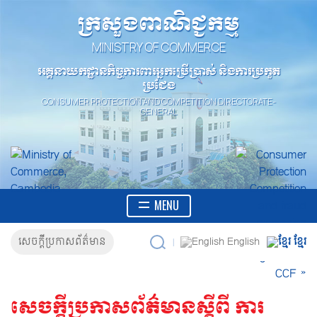
ក្រសួងពាណិជ្ជកម្ម
MINISTRY OF COMMERCE
អគ្គនាយកដ្ឋានកិច្ចការពារអ្នកប្រើប្រាស់ និងការប្រកួត
ប្រជែង
CONSUMER PROTECTION AND COMPETITION DIRECTORATE-
GENERAL
MENU
English
សេចក្តីប្រកាសព័ត៌មាន
ខ្មែរ
|
សេចក្តីប្រកាសព័ត៌មានស្តីពី ការ