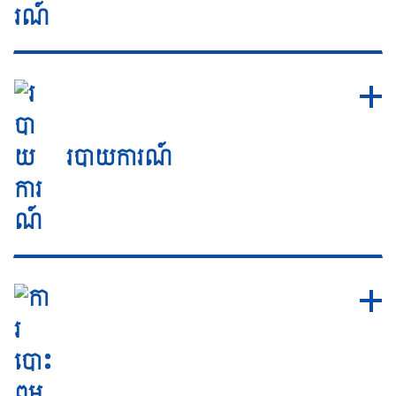
របាយការណ៍