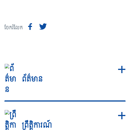
ចែករំលែក
ព័ត៌មាន
ព្រឹត្តិការណ៍