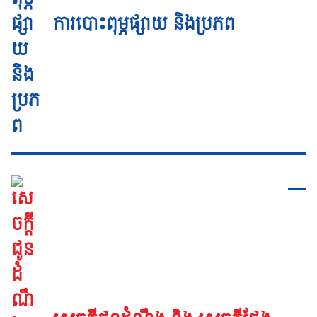
ការបោះពុម្ភផ្សាយ និងប្រភព