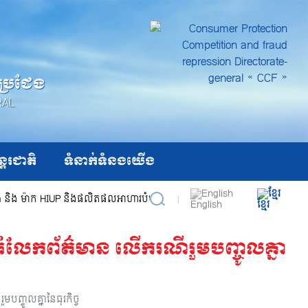
តប្រជែង
RAL
ន្តរជាតិ
ទំនាក់ទំនងយើង
a និង ម៉ាក HIUP និងផលិតផលអាហារបំប៉នជាច្រើនផ្សេងទៀតដែលបានរត់ពន្ធពីប្
|
English
ខ្មែរ
ែករំលែកព័ត៌មាន លើករណីរួមបញ្ចូលគ្នា
ស្វែងរក
មបញ្ចូលគ្នានៃធុរកិច្ច