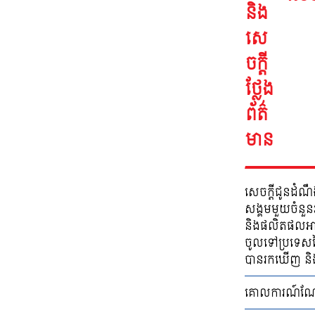
សេចក្ដីជូនដំណ
សង្គមមួយចំនួន
និងផលិតផលអាហ
ចូលទៅប្រទេសថ
បានរកឃើញ និង
គោលការណ៍ណែនាំស