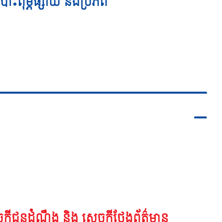
បោះពុម្ភផ្សាយ និងប្រភព
្តីជូនដំណឹង និង សេចក្តីថ្លែងព័ត៌មាន