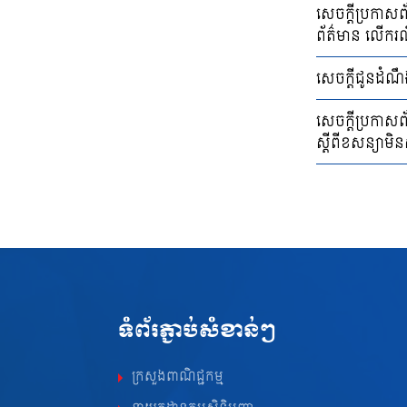
សេចក្ដីប្រកាសព័
ព័ត៌មាន លើករណីរ
សេចក្ដីជូនដំណ
សេចក្តីប្រកាសព័
ស្តីពីខសន្យាមិ
ទំព័រភ្ជាប់សំខាន់ៗ
ក្រសួងពាណិជ្ជកម្ម