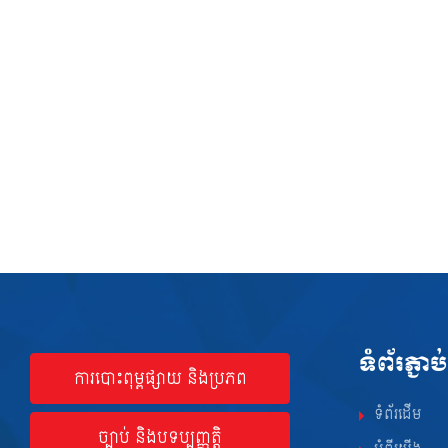
ទំព័រភ្ជាប់
ការបោះពុម្ពផ្សាយ និងប្រភព
ទំព័រដើម
ច្បាប់ និងបទប្បញ្ញត្តិ