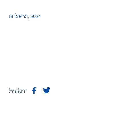
19 ខែ​មករា, 2024
ចែករំលែក