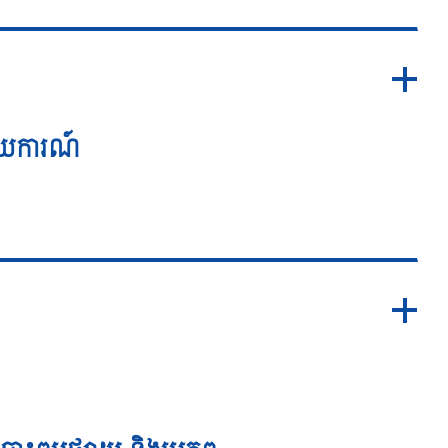
ាយការណ៍