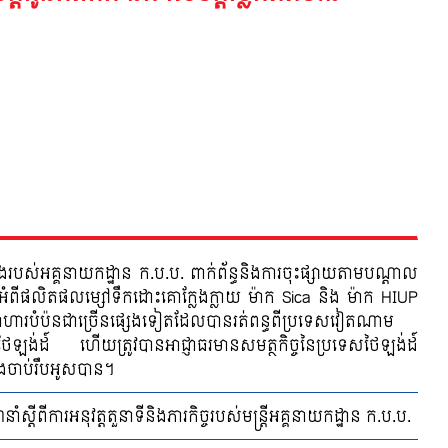
ឹងរបស់អគ្គនាយកដ្ឋាន ក.ប.ប. ពាក់ព័ន្ធនិងការចុះផ្សាយតាមបណ្ដាល
អំពីផលិតផលម្សៅទឹកដោះគោក្លែងក្លាយ ម៉ាក Sica និង ម៉ាក HIUP
ារបំប៉នជាច្រើនផ្សេងទៀតដែលបានរត់ពន្ធពីប្រទេសវៀតណាម
ៃឡង់ដ៍ ហើយត្រូវបានអាជ្ញាធរមានសមត្ថកិច្ចនៃប្រទេសថៃឡង់ដ៍
ចាប់រឹបអូសបាន។
្តីពីការអនុវត្តតួនាទីនិងភារកិច្ចរបស់មន្រ្តីអគ្គនាយកដ្ឋាន ក.ប.ប.