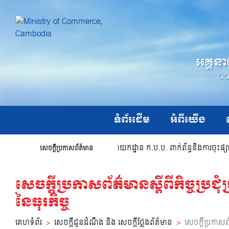
អគ្គនា
CO
ទំព័រដើម
អំពីយើង
សេចក្ដីជូនដំណឹងរបស់អគ្គនាយកដ្ឋាន ក.ប.ប. ពាក់ព័ន្ធនិងការចុះផ
សេចក្តីប្រកាសព័ត៌មាន
សេចក្ដីប្រកាសព័ត៌មានស្ដីពីកិច្ចប្
នៃធុរកិច្ច
ឈ្មោះ
គេហទំព័រ
សេចក្តីជូនដំណឹង និង សេចក្តីថ្លែងព័ត៌មាន
សេចក្ដីប្រកាសព័