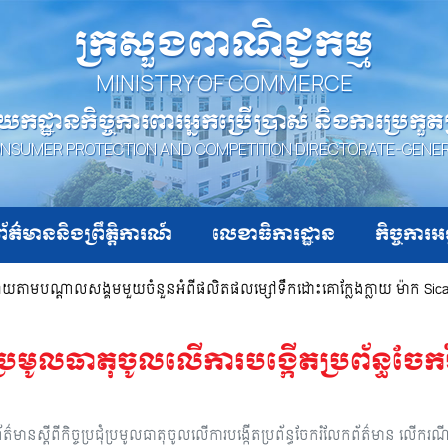
ក្រសួងពាណិជ្ជកម្ម
MINISTRY OF COMMERCE
យកដ្ឋានកិច្ចការពារអ្នកប្រើប្រាស់ និងការប្រកួ
NSUMER PROTECTION AND COMPETITION DIRECTORATE-GENE
ព័ត៌មាននិងព្រឹត្តិការណ៍
លេខាធិការដ្ឋាន
កិច្ចការអ
្សាយតាមបណ្ដាលសង្គមមួយចំនួនអំពីផលិតផលម្សៅទឹកដោះគោក្លែងក្លាយ ម៉ាក Sic
រជុំប្រមូលធាតុចូលលើការបង្កើតប្រព័ន្ធច
ត៌មានស្ដីពីកិច្ចប្រជុំប្រមូលធាតុចូលលើការបង្កើតប្រព័ន្ធចែករំលែកព័ត៌មាន លើករណីរួ