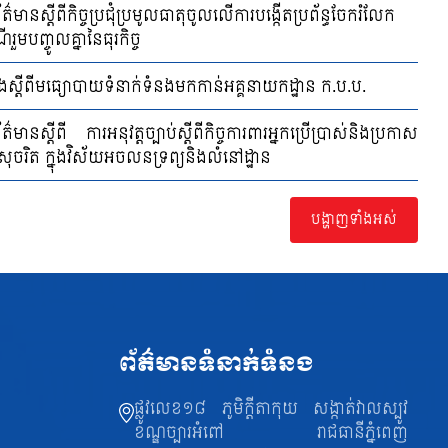
ត៌មានស្ដីពីកិច្ចប្រជុំប្រមូលធាតុចូលលើការបង្កើតប្រព័ន្ធចែករំលែក
ួមបញ្ចូលគ្នានៃធុរកិច្ច
ឹងស្ដីពីមធ្យោបាយទំនាក់ទំនងមកកាន់អគ្គនាយកដ្ឋាន ក.ប.ប.
ត៌មានស្តីពី ការអនុវត្តច្បាប់ស្តីពីកិច្ចការពារអ្នកប្រើប្រាស់និងប្រកាស
នសុចរិត ក្នុងវិស័យអចលនទ្រព្យនិងលំនៅដ្ឋាន
បង្ហាញទាំងអស់
ព័ត៌មានទំនាក់ទំនង
ផ្លូវលេខ១៨ ភូមិក្តីតាកុយ សង្កាត់វាលស្បូវ
ខណ្ឌច្បារអំពៅ រាជធានីភ្នំពេញ