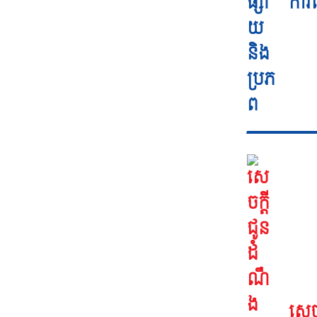
ការ
សេចក