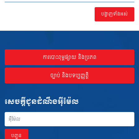
បង្ហាញទាំងអស់
ការបោះពុម្ពផ្សាយ និងប្រភព
ច្បាប់ និងបទប្បញ្ញត្តិ
សេចក្ដីជូនដំណឹងអ៊ីម៉ែល
អុីម៉ែល
បញ្ជូន