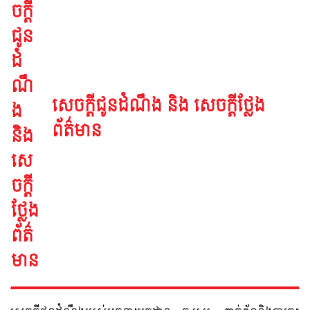
សេចក្តីជូនដំណឹង និង សេចក្តីថ្លែង
ព័ត៌មាន