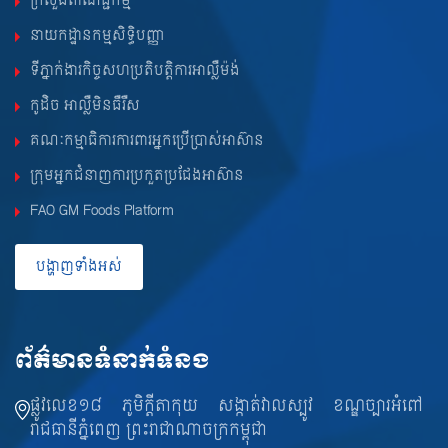
ក្រសួងពាណិជ្ជកម្ម
នាយកដ្ឋានកម្មសិទ្ធិបញ្ញា
ទីភ្នាក់ងារកិច្ចសហប្រតិបត្តិការអាល្លឺម៉ង់
កូដិច អាល្លឺមិនធឺរឺស
គណៈកម្មាធិការការពារអ្នកប្រើប្រាស់អាស៊ាន
ក្រុមអ្នកជំនាញការប្រកួតប្រជែងអាស៊ាន
FAO GM Foods Platform
បង្ហាញទាំងអស់
ព័ត៌មានទំនាក់ទំនង
ផ្លូវលេខ១៨ ភូមិក្តីតាកុយ សង្កាត់វាលស្បូវ ខណ្ឌច្បារអំពៅ
រាជធានីភ្នំពេញ ព្រះរាជាណាចក្រកម្ពុជា