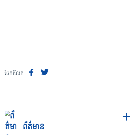
ចែករំលែក
ព័ត៌មាន