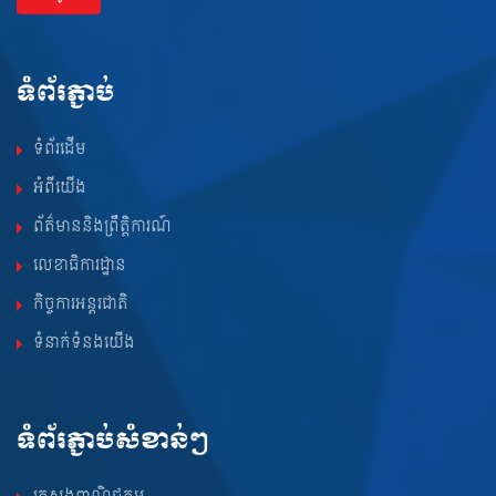
ទំព័រភ្ជាប់
ទំព័រដើម
អំពីយើង
ព័ត៌មាននិងព្រឹត្តិការណ៍
លេខាធិការដ្ឋាន
កិច្ចការអន្តរជាតិ
ទំនាក់ទំនងយើង
ទំព័រភ្ជាប់សំខាន់ៗ