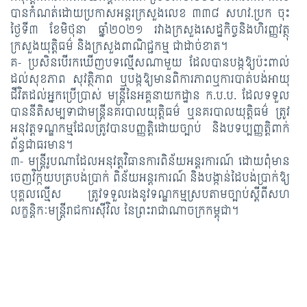
បានកំណត់ដោយប្រកាសអន្តរក្រសួងលេខ ៣៣៨ សហវ.ប្រក ចុះ
ថ្ងៃទី៣ ខែមិថុនា ឆ្នាំ២០២១ រវាងក្រសួងសេដ្ឋកិច្ចនិងហិរញ្ញវត្ថុ
ក្រសួងយុត្តិធម៌ និងក្រសួងពាណិជ្ជកម្ម ជាដាច់ខាត។
គ- ប្រសិនបើរកឃើញបទល្មើសណាមួយ ដែលបានបង្កឱ្យប៉ះពាល់
ដល់សុខភាព សុវត្ថិភាព ឬបង្កឱ្យមានពិការភាពឬការបាត់បង់អាយុ
ជីវិតដល់អ្នកប្រើប្រាស់ មន្រ្តីនៃអគ្គនាយកដ្ឋាន ក.ប.ប. ដែលទទួល
បាននីតិសម្បទាជាមន្រ្តីនគរបាលយុត្តិធម៌ ឬនគរបាលយុត្តិធម៌ ត្រូវ
អនុវត្តទណ្ឌកម្មដែលត្រូវបានបញ្ញត្តិដោយច្បាប់ និងបទប្បញ្ញត្តិពាក់
ព័ន្ធជាធរមាន។
៣- មន្រ្តីរូបណាដែលអនុវត្តវិធានការពិន័យអន្តរការណ៍ ដោយពុំមាន
ចេញវិក្កយបត្របង់ប្រាក់ ពិន័យអន្តរការណ៍ និងបង្កាន់ដៃបង់ប្រាក់ឱ្យ
បុគ្គលល្មើស ត្រូវទទួលរងនូវទណ្ឌកម្មស្របតាមច្បាប់ស្តីពីសហ
លក្ខន្តិកៈមន្រ្តីរាជការស៊ីវិល នៃព្រះរាជាណាចក្រកម្ពុជា។