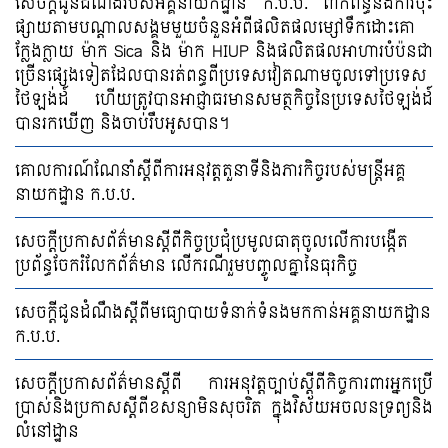
សេចក្ដីជូនដំណឹងរបស់អគ្គនាយកដ្ឋាន ក.ប.ប. ពាក់ព័ន្ធនិងការចុះ
ផ្សាយតាមបណ្ដាលសង្គមមួយចំនួនអំពីផលិតផលម្សៅទឹកដោះគោ
ក្លែងក្លាយ ម៉ាក Sica និង ម៉ាក HIUP និងផលិតផលអាហារបំប៉នជា
ច្រើនផ្សេងទៀតដែលបានរត់ពន្ធពីប្រទេសវៀតណាមចូលទៅប្រទេស
ថៃឡង់ដ៍ ហើយត្រូវបានអាជ្ញាធរមានសមត្ថកិច្ចនៃប្រទេសថៃឡង់ដ៍
បានរកឃើញ និងចាប់រឹបអូសបាន។
គោលការណ៍ណែនាំស្តីពីការអនុវត្តតួនាទីនិងភារកិច្ចរបស់មន្រ្តីអគ្គ
នាយកដ្ឋាន ក.ប.ប.
សេចក្ដីប្រកាសព័ត៌មានស្ដីពីកិច្ចប្រជុំប្រមូលធាតុចូលលើការបង្កើត
ប្រព័ន្ធចែករំលែកព័ត៌មាន លើករណីរួមបញ្ចូលគ្នានៃធុរកិច្ច
សេចក្ដីជូនដំណឹងស្ដីពីមធ្យោបាយទំនាក់ទំនងមកកាន់អគ្គនាយកដ្ឋាន
ក.ប.ប.
សេចក្តីប្រកាសព័ត៌មានស្តីពី ការអនុវត្តច្បាប់ស្តីពីកិច្ចការពារអ្នកប្រើ
ប្រាស់និងប្រកាសស្តីពីខសន្យាមិនសុចរិត ក្នុងវិស័យអចលនទ្រព្យនិង
លំនៅដ្ឋាន