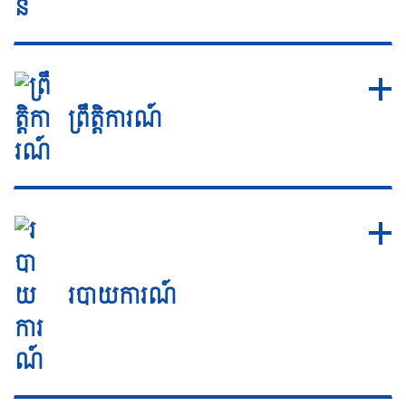
ព្រឹត្តិការណ៍
របាយការណ៍