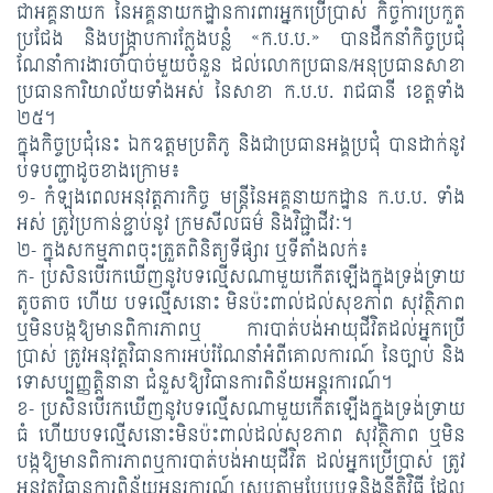
ជាអគ្គនាយក នៃអគ្គនាយកដ្ឋានការពារអ្នកប្រើប្រាស់ កិច្ចការប្រកួត
ប្រជែង និងបង្រ្កាបការក្លែងបន្លំ «ក.ប.ប.» បានដឹកនាំកិច្ចប្រជុំ
ណែនាំការងារចាំបាច់មួយចំនួន ដល់លោកប្រធាន/អនុប្រធានសាខា
ប្រធានការិយាល័យទាំងអស់ នៃសាខា ក.ប.ប. រាជធានី ខេត្តទាំង
២៥។
ក្នុងកិច្ចប្រជុំនេះ ឯកឧត្ដមប្រតិភូ និងជាប្រធានអង្គប្រជុំ បានដាក់នូវ
បទបញ្ជាដូចខាងក្រោម៖
១- កំឡុងពេលអនុវត្តភារកិច្ច មន្រ្តីនៃអគ្គនាយកដ្ឋាន ក.ប.ប. ទាំង
អស់ ត្រូវប្រកាន់ខ្ជាប់នូវ ក្រមសីលធម៌ និងវិជ្ជាជីវៈ។
២- ក្នុងសកម្មភាពចុះត្រួតពិនិត្យទីផ្សារ ឬទីតាំងលក់៖
ក- ប្រសិនបើរកឃើញនូវបទល្មើសណាមួយកើតឡើងក្នុងទ្រង់ទ្រាយ
តូចតាច ហើយ បទល្មើសនោះ មិនប៉ះពាល់ដល់សុខភាព សុវត្ថិភាព
ឬមិនបង្កឱ្យមានពិការភាពឬ ការបាត់បង់អាយុជីវិតដល់អ្នកប្រើ
ប្រាស់ ត្រូវអនុវត្តវិធានការអប់រំណែនាំអំពីគោលការណ៍ នៃច្បាប់ និង
ទោសប្បញ្ញត្តិនានា ជំនួសឱ្យវិធានការពិន័យអន្តរការណ៍។
ខ- ប្រសិនបើរកឃើញនូវបទល្មើសណាមួយកើតឡើងក្នុងទ្រង់ទ្រាយ
ធំ ហើយបទល្មើសនោះមិនប៉ះពាល់ដល់សុខភាព សុវត្ថិភាព ឬមិន
បង្កឱ្យមានពិការភាពឬការបាត់បង់អាយុជីវិត ដល់អ្នកប្រើប្រាស់ ត្រូវ
អនុវត្តវិធានការពិន័យអន្តរការណ៍ ស្របតាមបែបបទនិងនីតិវិធី ដែល