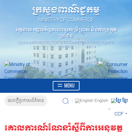
ក្រសួងពាណិជ្ជកម្ម
MINISTRY OF COMMERCE
អគ្គនាយកដ្ឋានកិច្ចការពារអ្នកប្រើប្រាស់ និងការប្រកួត
ប្រជែង
CONSUMER PROTECTION AND COMPETITION DIRECTORATE-
GENERAL
MENU
English
សេចក្តីប្រកាសព័ត៌មាន
ខ្មែរ
|
គោលការណ៍ណែនាំស្តីពីការអនុវត្ត