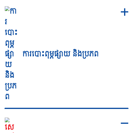
ការបោះពុម្ភផ្សាយ និងប្រភព