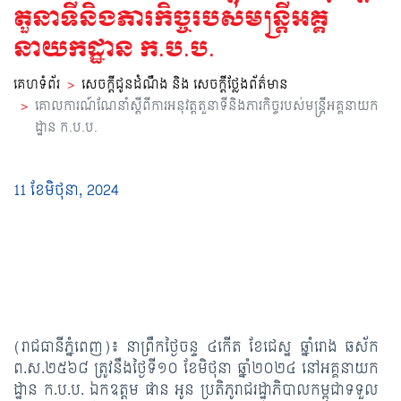
ស្វែងរក
តួនាទីនិងភារកិច្ចរបស់មន្រ្តីអគ្គ
ឈ្មោះ
នាយកដ្ឋាន ក.ប.ប.
គេហទំព័រ
សេចក្តីជូនដំណឹង និង សេចក្តីថ្លែងព័ត៌មាន
គោលការណ៍ណែនាំស្តីពីការអនុវត្តតួនាទីនិងភារកិច្ចរបស់មន្រ្តីអគ្គនាយក
ដ្ឋាន ក.ប.ប.
11 ខែ​មិថុនា, 2024
(រាជធានីភ្នំពេញ)៖ នាព្រឹកថ្ងៃចន្ទ ៤កើត ខែជេស្ឋ ឆ្នាំរោង ឆស័ក
ព.ស.២៥៦៨ ត្រូវនឹងថ្ងៃទី១០ ខែមិថុនា ឆ្នាំ២០២៤ នៅអគ្គនាយក
ដ្ឋាន ក.ប.ប. ឯកឧត្ដម ផាន អូន ប្រតិភូរាជរដ្ឋាភិបាលកម្ពុជាទទួល